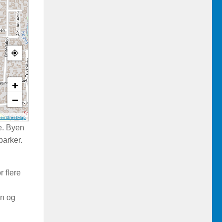
+
−
enStreetMap
e. Byen
parker.
r flere
on og