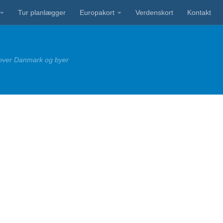
Tur planlægger
Europakort
Verdenskort
Kontakt
 over Danmark og byer