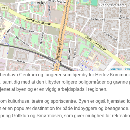
|
MapPress
© Op
r København Centrum og fungerer som hjemby for Herlev Kommun
t, samtidig med at den tilbyder roligere boligområder og grønne 
jertet af byen og er en vigtig arbejdsplads i regionen.
som kulturhuse, teatre og sportscentre. Byen er også hjemsted fo
 er en populær destination for både indbyggere og besøgende.
ring Golfklub og Smørmosen, som giver mulighed for rekreati