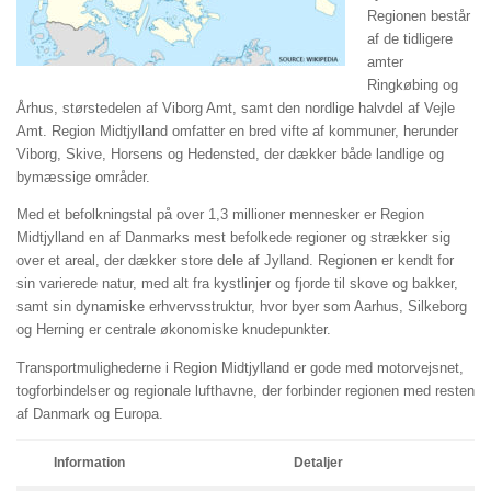
Regionen består
af de tidligere
amter
Ringkøbing og
Århus, størstedelen af Viborg Amt, samt den nordlige halvdel af Vejle
Amt. Region Midtjylland omfatter en bred vifte af kommuner, herunder
Viborg, Skive, Horsens og Hedensted, der dækker både landlige og
bymæssige områder.
Med et befolkningstal på over 1,3 millioner mennesker er Region
Midtjylland en af Danmarks mest befolkede regioner og strækker sig
over et areal, der dækker store dele af Jylland. Regionen er kendt for
sin varierede natur, med alt fra kystlinjer og fjorde til skove og bakker,
samt sin dynamiske erhvervsstruktur, hvor byer som Aarhus, Silkeborg
og Herning er centrale økonomiske knudepunkter.
Transportmulighederne i Region Midtjylland er gode med motorvejsnet,
togforbindelser og regionale lufthavne, der forbinder regionen med resten
af Danmark og Europa.
Information
Detaljer