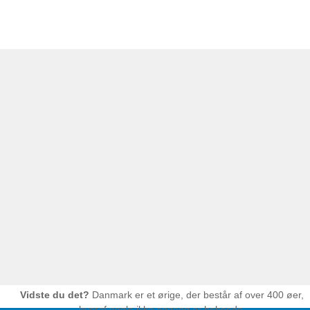
Vidste du det?
Danmark er et ørige, der består af over 400 øer,
hvoraf nogle ikke engang er beboede.