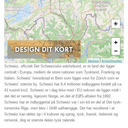
+
−
|
MapPress
© OpenStreetMap
Schweiz, officielt Det Schweiziske edsforbund, er et land der ligger
centralt i Europa, mellem de store nationer som Tyskland, Frankrig og
Italien, Schweiz’ hovedstad er Bern som ligger vest for Zürich som er
Schweiz’ største by. Schweiz har 8,4 millioner indbyggere fordelt på ca.
41 tusind km2. Schweiz er i dag ikke med i EU selvom de ligger midt i
det det er nemlig, ligesom Norge, en del af EØS-aftalen fra 1992.
Schweiz har et indbyggertal på Schweiz var i sin tid en del af Det tysk-
romerske Rige, men blev i 1648 uafhængige. Det har resulteret i at
Schweiz kan deles op i 4 kulturer og sprog, tysk, fransk, italiensk og
romersk, dog er største delen tysk talende.